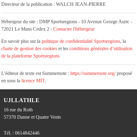
Directeur de la publication : WALCH JEAN-PIERRE
Hébergeur du site : DMP Sportsregions - 10 Avenue George Auric -
72021 Le Mans Cedex 2 -
Contacter l'hébergeur
En savoir plus sur la
politique de confidentialité Sportsregions
, la
charte de gestion des cookies
et les
conditions générales d’utilisation
de la plateforme Sportsregions
L'éditeur de texte est Summernote :
https://summernote.org/
proposé
en sous la
licence MIT
.
UJLLATHLE
16 rue du Roth
57370
Danne et Quatre Vents
Tél. :
0614842446