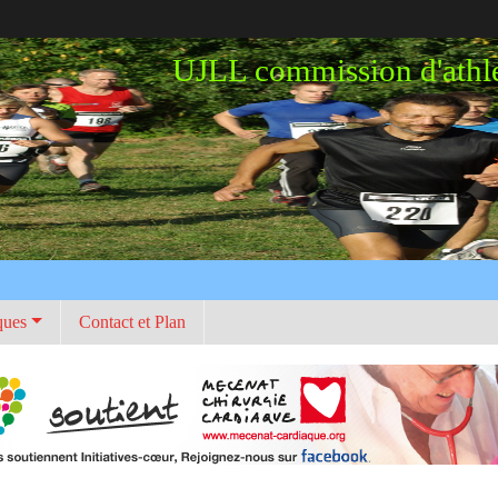
UJLL commission d'athl
ques
Contact et Plan