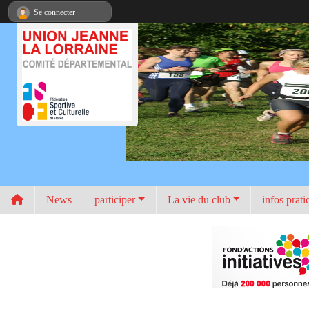
Panneau de gestion des cookies
Se connecter
News
participer
La vie du club
infos prati