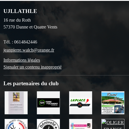
UJLLATHLE
16 rue du Roth
57370
Danne et Quatre Vents
Tél. :
0614842446
jeanpierre.walch@orange.fr
Informations légales
Signaler un contenu inapproprié
Les partenaires du club