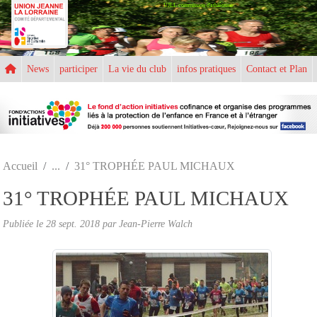
UJLL commission d'athlétisme
Panneau de gestion des cookies
News
participer
La vie du club
infos pratiques
Contact et Plan
Accueil
31° TROPHÉE PAUL MICHAUX
31° TROPHÉE PAUL MICHAUX
Publiée le
28 sept. 2018
par
Jean-Pierre Walch