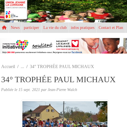
UJLL commission d'athlétisme
Panneau de gestion des cookies
News
participer
La vie du club
infos pratiques
Contact et Plan
Accueil
34° TROPHÉE PAUL MICHAUX
34° TROPHÉE PAUL MICHAUX
Publiée le
15 sept. 2021
par
Jean-Pierre Walch