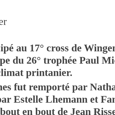
er
cipé au 17° cross de Winge
ape du 26° trophée Paul M
limat printanier.
nes fut remporté par Natha
ar Estelle Lhemann et Fa
bout en bout de Jean Risser