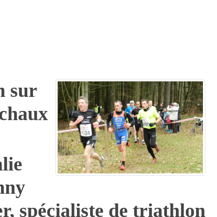
n sur
ichaux
lie
nny
, spécialiste de triathlon