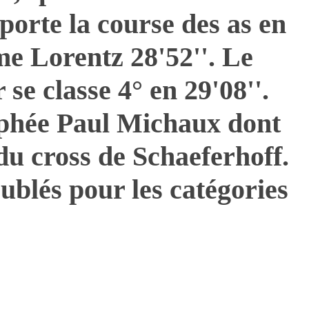
mporte la course des as en
me Lorentz 28'52''. Le
e classe 4° en 29'08''.
ophée Paul Michaux dont
t du cross de Schaeferhoff.
oublés pour les catégories