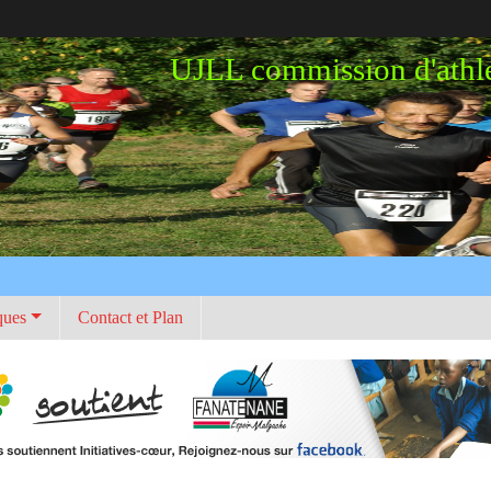
UJLL commission d'athl
ques
Contact et Plan