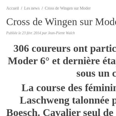
Accueil
Les news
Cross de Wingen sur Moder
Cross de Wingen sur Mod
Publiée le
23 févr. 2014
par
Jean-Pierre Walch
306 coureurs ont parti
Moder 6° et dernière ét
sous un c
La course des fémini
Laschweng talonnée p
Boesch. Cavalier seul de 