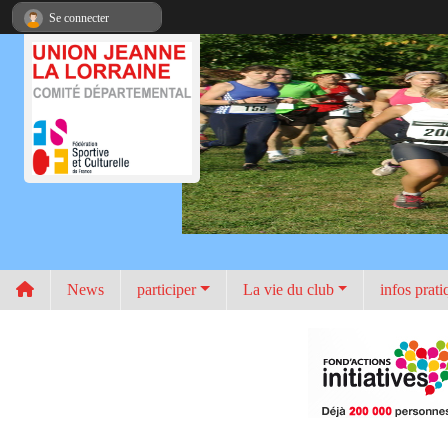
Panneau de gestion des cookies
Se connecter
News
participer
La vie du club
infos prati