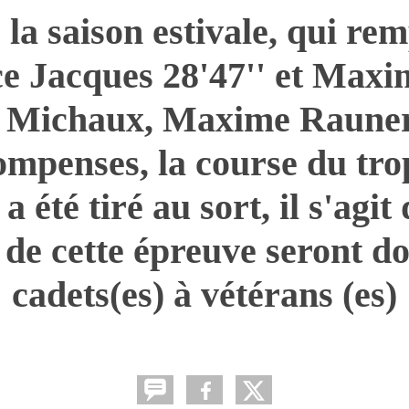
la saison estivale, qui re
e Jacques 28'47'' et Maxi
 Michaux, Maxime Rauner s
compenses, la course du tr
a été tiré au sort, il s'agi
 de cette épreuve seront d
cadets(es) à vétérans (es)