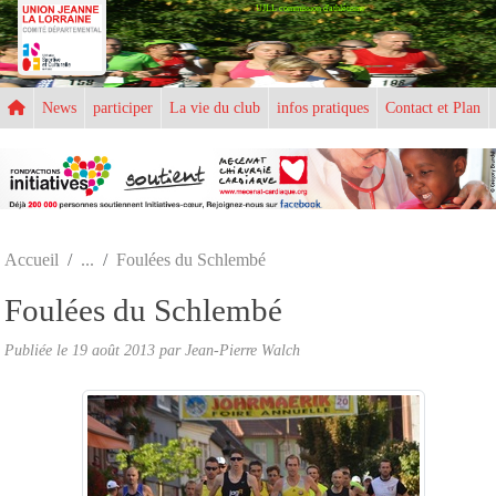
UJLL commission d'athlétisme
Panneau de gestion des cookies
News
participer
La vie du club
infos pratiques
Contact et Plan
Accueil
Foulées du Schlembé
Foulées du Schlembé
Publiée le
19 août 2013
par
Jean-Pierre Walch