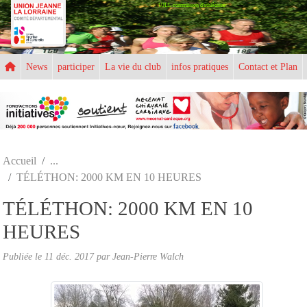
UJLL commission d'athlétisme
Panneau de gestion des cookies
News
participer
La vie du club
infos pratiques
Contact et Plan
Accueil
TÉLÉTHON: 2000 KM EN 10 HEURES
TÉLÉTHON: 2000 KM EN 10
HEURES
Publiée le
11 déc. 2017
par
Jean-Pierre Walch