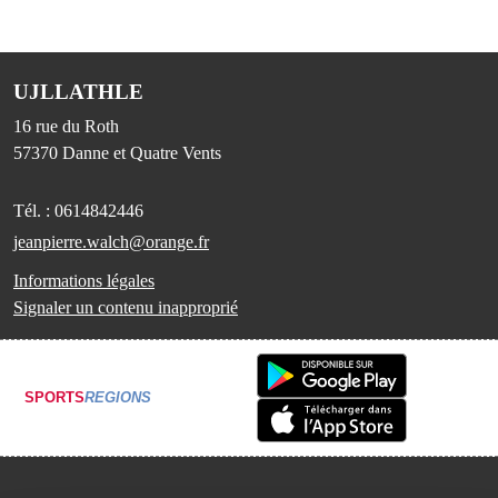
UJLLATHLE
16 rue du Roth
57370
Danne et Quatre Vents
Tél. :
0614842446
jeanpierre.walch@orange.fr
Informations légales
Signaler un contenu inapproprié
SPORTS
REGIONS