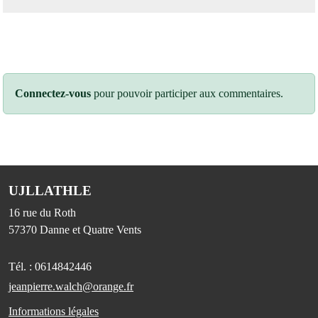
Connectez-vous
pour pouvoir participer aux commentaires.
UJLLATHLE
16 rue du Roth
57370
Danne et Quatre Vents
Tél. :
0614842446
jeanpierre.walch@orange.fr
Informations légales