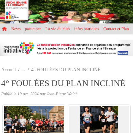
UJLL commission d'athlétisme
Panneau de gestion des cookies
News
participer
La vie du club
infos pratiques
Contact et Plan
Accueil
4° FOULÉES DU PLAN INCLINÉ
4° FOULÉES DU PLAN INCLINÉ
Publié le
19 oct. 2024
par
Jean-Pierre Walch