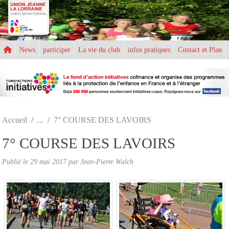
UJLL commission d'athlétisme
Panneau de gestion des cookies
News
participer
La vie du club
infos pratiques
Contact et Plan
Accueil
7° COURSE DES LAVOIRS
7° COURSE DES LAVOIRS
Publié le
29 mai 2017
par
Jean-Pierre Walch