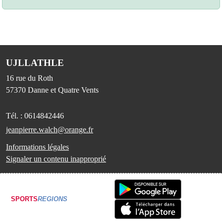
UJLLATHLE
16 rue du Roth
57370
Danne et Quatre Vents
Tél. :
0614842446
jeanpierre.walch@orange.fr
Informations légales
Signaler un contenu inapproprié
SPORTS
REGIONS