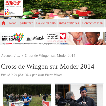
UJLL commission d'athlétisme
Panneau de gestion des cookies
News
participer
La vie du club
infos pratiques
Contact et Plan
Accueil
Cross de Wingen sur Moder 2014
Cross de Wingen sur Moder 2014
Publié le
24 févr. 2014
par
Jean-Pierre Walch