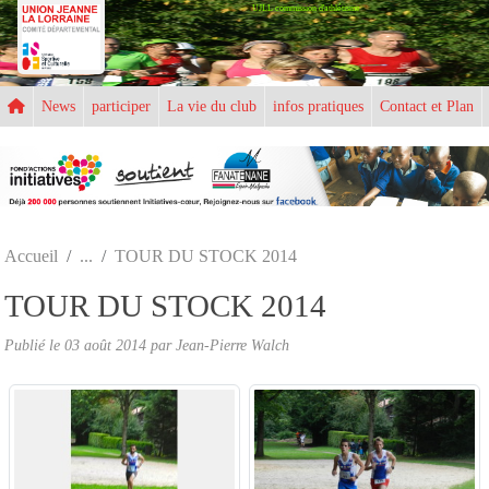
UJLL commission d'athlétisme
Panneau de gestion des cookies
News
participer
La vie du club
infos pratiques
Contact et Plan
Accueil
TOUR DU STOCK 2014
TOUR DU STOCK 2014
Publié le
03 août 2014
par
Jean-Pierre Walch