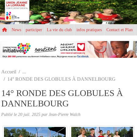
UJLL commission d'athlétisme
Panneau de gestion des cookies
News
participer
La vie du club
infos pratiques
Contact et Plan
Accueil
14° RONDE DES GLOBULES À DANNELBOURG
14° RONDE DES GLOBULES À
DANNELBOURG
Publié le
20 juil. 2025
par
Jean-Pierre Walch