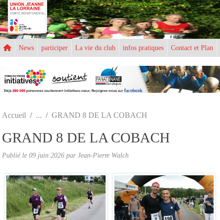
UJLL commission d'athlétisme
Panneau de gestion des cookies
News
participer
La vie du club
infos pratiques
Contact et Plan
Accueil
GRAND 8 DE LA COBACH
GRAND 8 DE LA COBACH
Publié le
09 juin 2026
par
Jean-Pierre Walch